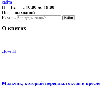
Вт - Вс — с
10.00
до
18.00
Пн —
выходной
Искать...
Найти
О книгах
Дом П
Мальчик, который переплыл океан в кресле