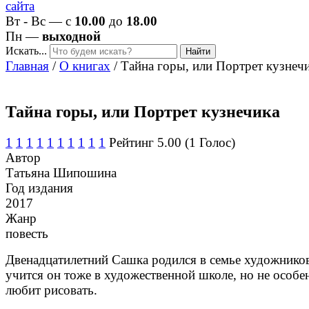
Вт - Вс — с
10.00
до
18.00
Пн —
выходной
Искать...
Найти
Главная
/
О книгах
/
Тайна горы, или Портрет кузнеч
Тайна горы, или Портрет кузнечика
1
1
1
1
1
1
1
1
1
1
Рейтинг 5.00 (1 Голос)
Автор
Татьяна Шипошина
Год издания
2017
Жанр
повесть
Двенадцатилетний Сашка родился в семье художнико
учится он тоже в художественной школе, но не особе
любит рисовать.