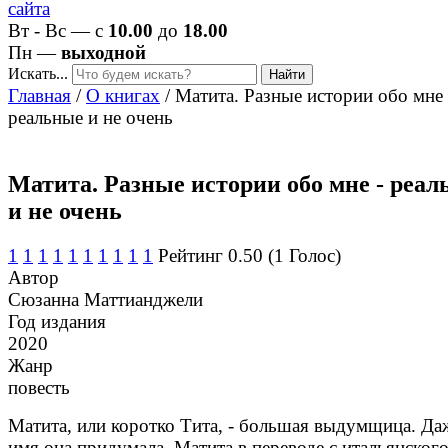
Вт - Вс — с
10.00
до
18.00
Пн —
выходной
Искать...
Найти
Главная
/
О книгах
/
Матита. Разные истории обо мне 
реальные и не очень
Матита. Разные истории обо мне - реа
и не очень
1
1
1
1
1
1
1
1
1
1
Рейтинг 0.50 (1 Голос)
Автор
Сюзанна Маттианджели
Год издания
2020
Жанр
повесть
Матита, или коротко Тита, - большая выдумщица. Да
имя она придумала. Матита в переводе с итальянског