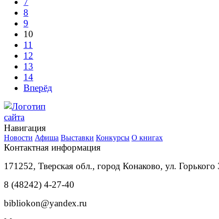
7
8
9
10
11
12
13
14
Вперёд
Навигация
Новости
Афиша
Выставки
Конкурсы
О книгах
Контактная информация
171252, Тверская обл., город Конаково, ул. Горького 
8 (48242) 4-27-40
bibliokon@yandex.ru