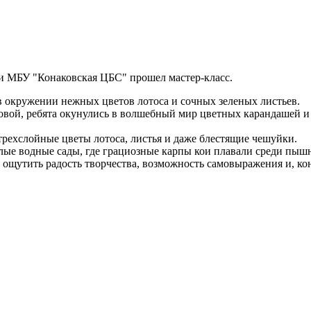
ки МБУ "Конаковская ЦБС" прошел мастер-класс.
 окружении нежных цветов лотоса и сочных зеленых листьев.
вой, ребята окунулись в волшебный мир цветных карандашей и 
трехслойные цветы лотоса, листья и даже блестящие чешуйки.
елые водные сады, где грациозные карпы кои плавали среди пыш
 ощутить радость творчества, возможность самовыражения и, ко