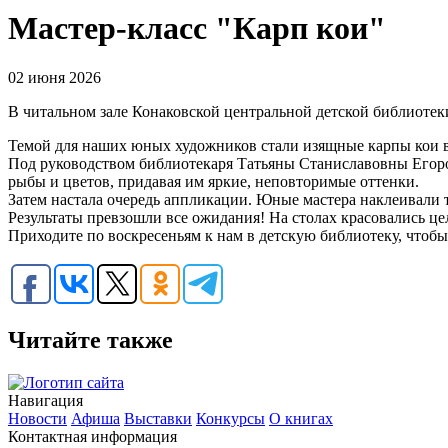
Мастер-класс "Карп кои"
02 июня 2026
В читальном зале Конаковской центральной детской библиоте
Темой для наших юных художников стали изящные карпы кои в
Под руководством библиотекаря Татьяны Станиславовны Егоро
рыбы и цветов, придавая им яркие, неповторимые оттенки.
Затем настала очередь аппликации. Юные мастера наклеивали 
Результаты превзошли все ожидания! На столах красовались ц
Приходите по воскресеньям к нам в детскую библиотеку, чтобы
Читайте также
Навигация
Новости
Афиша
Выставки
Конкурсы
О книгах
Контактная информация