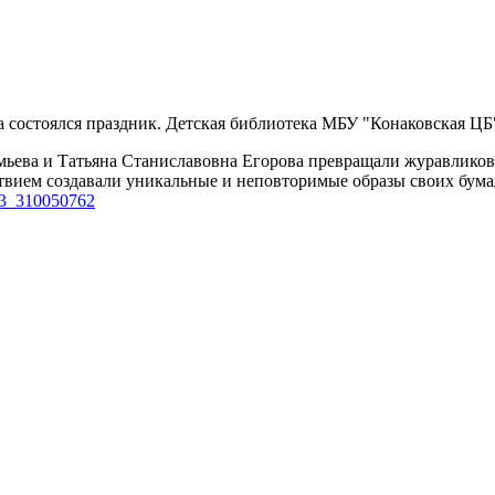
 состоялся праздник. Детская библиотека МБУ "Конаковская ЦБ"
мьева и Татьяна Станиславовна Егорова превращали журавлико
ьствием создавали уникальные и неповторимые образы своих бу
23_310050762