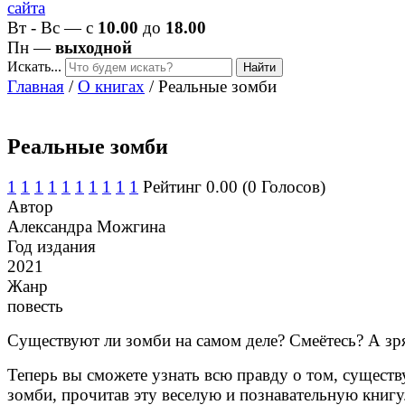
Вт - Вс — с
10.00
до
18.00
Пн —
выходной
Искать...
Найти
Главная
/
О книгах
/
Реальные зомби
Реальные зомби
1
1
1
1
1
1
1
1
1
1
Рейтинг 0.00 (0 Голосов)
Автор
Александра Можгина
Год издания
2021
Жанр
повесть
Существуют ли зомби на самом деле? Смеётесь? А зр
Теперь вы сможете узнать всю правду о том, существ
зомби, прочитав эту веселую и познавательную книгу